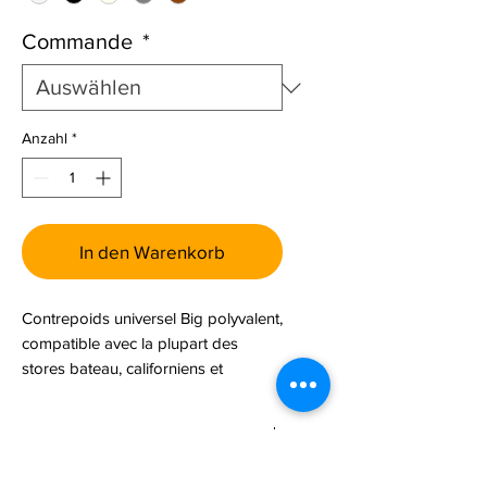
Commande
*
Anzahl
*
In den Warenkorb
Contrepoids universel Big polyvalent,
compatible avec la plupart des
stores bateau, californiens et
enrouleurs. Il s’adapte aux
principaux diamètres de chaînettes
Détails techniques
et de cordons. Plusieurs coloris sont
disponibles.
Cette pièce correspond au n° 10 sur