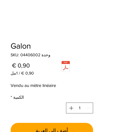
Galon
وحدة SKU: 04406002
السعر
/
1مل
‏,90
لكل
Vendu au mètre linéaire
1
مللي
الكمية
*
لتر
أضِف إلى العربة