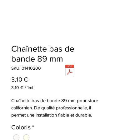
Chaînette bas de
bande 89 mm
SKU: 01410200
Precio
3,10 €
3,10 €
/
1ml
3,10 €
por
Chaînette bas de bande 89 mm pour store
1
californien. De qualité professionnelle, il
Mililitro
permet une installation fiable et durable.
Coloris
*