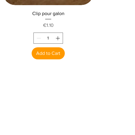
Clip pour galon
Price
€1.10
Add to Cart