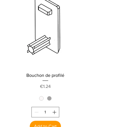
Bouchon de profilé
Price
€1.24
Add to Cart