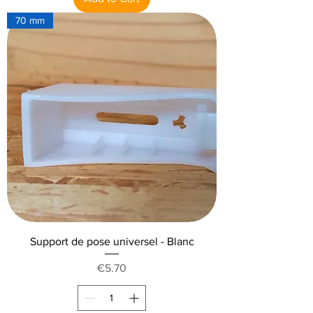
70 mm
Support de pose universel - Blanc
Price
€5.70