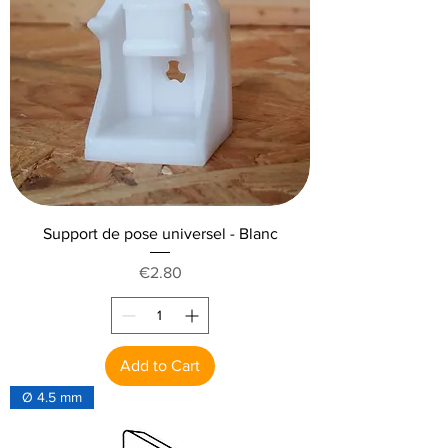
l
l
i
l
i
t
e
r
Support de pose universel - Blanc
Price
€2.80
Add to Cart
Ø 4.5 mm