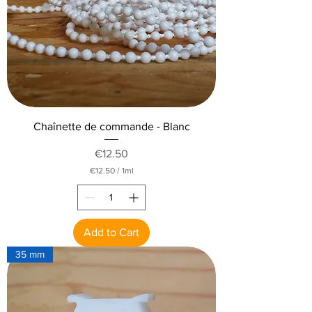
Chaînette de commande - Blanc
Price
€12.50
€12.50
/
1ml
€
1
2
.
5
Add to Cart
0
p
35 mm
e
r
1
M
i