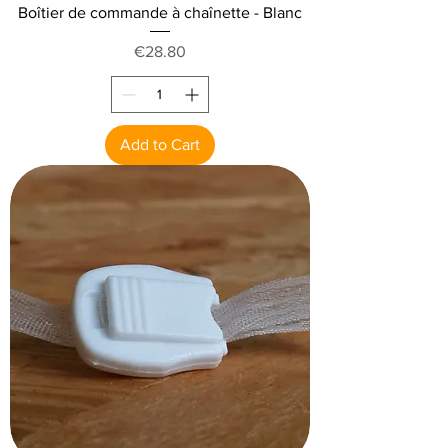
Boîtier de commande à chaînette - Blanc
Price
€28.80
Add to Cart