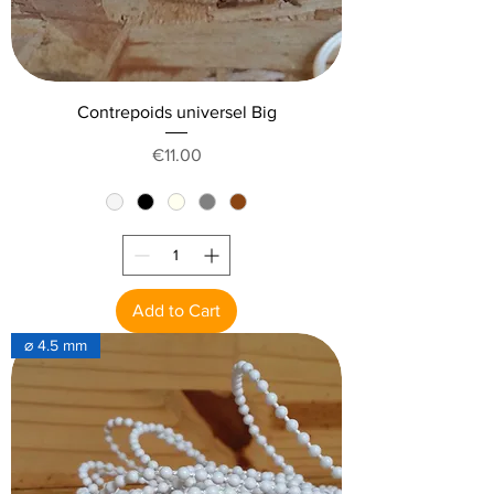
Contrepoids universel Big
Price
€11.00
Add to Cart
⌀ 4.5 mm