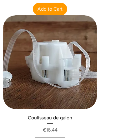
Add to Cart
Coulisseau de galon
Price
€16.44