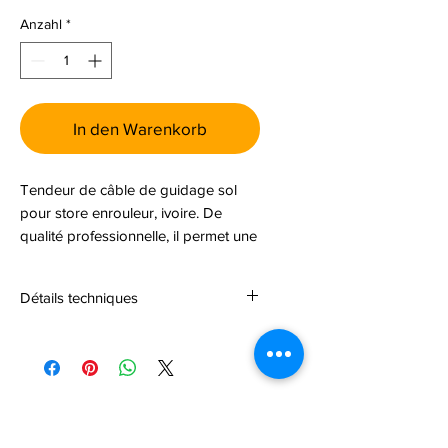
Anzahl
*
In den Warenkorb
Tendeur de câble de guidage sol
pour store enrouleur, ivoire. De
qualité professionnelle, il permet une
installation fiable et durable.
Détails techniques
Cette pièce correspond au n° 14 sur
l’éclaté de store. Veuillez vous
référer au schéma pour identifier
facilement la position et
Noch keine Bewertungen
l’emplacement exacts du tendeur de
vorhanden
câble pour guidage sol lors de votre