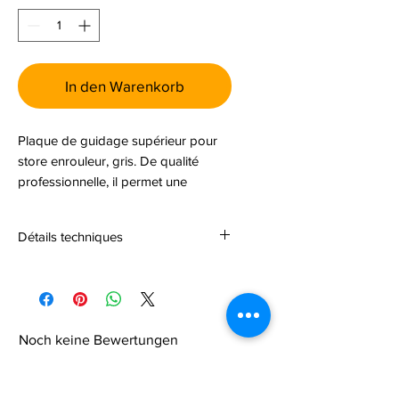
In den Warenkorb
Plaque de guidage supérieur pour
store enrouleur, gris. De qualité
professionnelle, il permet une
installation fiable et durable.
Détails techniques
Cette pièce correspond au n° 13 sur
l’éclaté de store. Veuillez vous
référer au schéma pour identifier
facilement la position et
Noch keine Bewertungen
l’emplacement exacts de la plaque
vorhanden
de guidage supérieur lors de votre
Jetzt die erste Bewertung abgeben.
commande ou de l’installation.