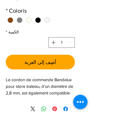
*
Coloris
الكمية
*
أضِف إلى العربة
Le cordon de commande Bandalux
pour store bateau, d’un diamètre de
2,8 mm, est également compatible
avec les stores enrouleur et
californien.
Vendu au mètre, il permet une
installation sur mesure, parfaitement
لا توجد مراجعات حتى الآن
adaptée à la longueur de vos stores.