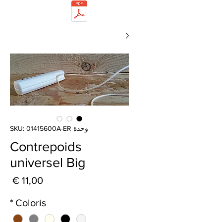
وحدة SKU: 01415600A-ER
Contrepoids
universel Big
الس
*
Coloris