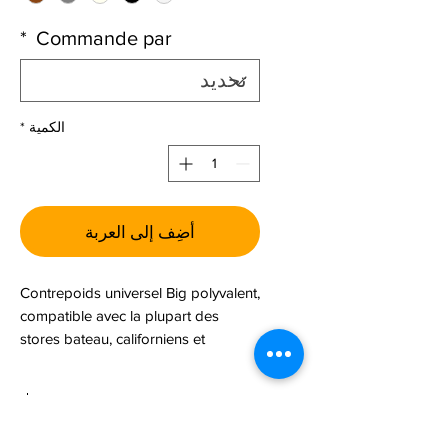
*
Commande par
الكمية
*
أضِف إلى العربة
Contrepoids universel Big polyvalent,
compatible avec la plupart des
stores bateau, californiens et
enrouleurs. Il s’adapte aux
principaux diamètres de chaînettes
Détails techniques
et de cordons. Plusieurs coloris sont
disponibles.
Cette pièce correspond au n°7 sur